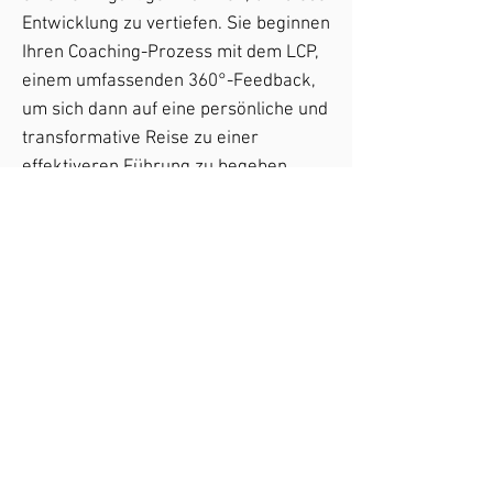
Entwicklung zu vertiefen.
Sie beginnen
Ihren Coaching-Prozess mit dem LCP,
einem umfassenden 360°-Feedback,
um sich dann auf eine persönliche und
transformative Reise zu einer
effektiveren Führung zu begeben.
Mit Ihrem Coach besprechen Sie, wie
andere Ihr Führungsverhalten
wahrnehmen und wie sich diese auf
Ihre Teams und Projekte auswirkt. Sie
erforschen die zugrunde liegenden
Annahmen, um mit diesen
Erkenntnissen Verhaltensmuster
nachhaltig zu verändern und mit
neuen Verhaltensweisen zu
experimentieren.